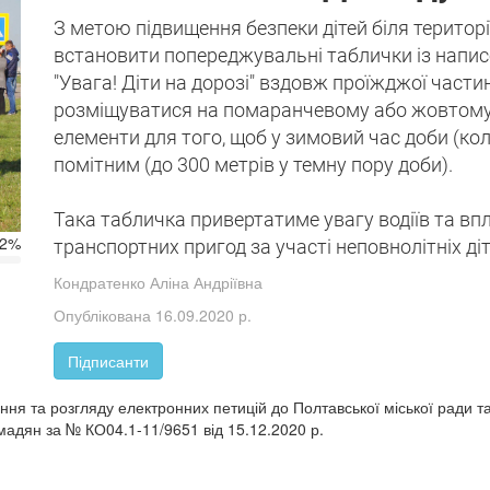
З метою підвищення безпеки дітей біля територ
встановити попереджувальні таблички із написо
"Увага! Діти на дорозі" вздовж проїжджої части
розміщуватися на помаранчевому або жовтому ф
елементи для того, щоб у зимовий час доби (к
помітним (до 300 метрів у темну пору доби).
Така табличка привертатиме увагу водіїв та вп
.2%
транспортних пригод за участі неповнолітніх діт
Кондратенко Аліна Андріївна
Опублікована 16.09.2020 р.
Підписанти
ня та розгляду електронних петицій до Полтавської міської ради та
мадян за № КО04.1-11/9651 від 15.12.2020 р.