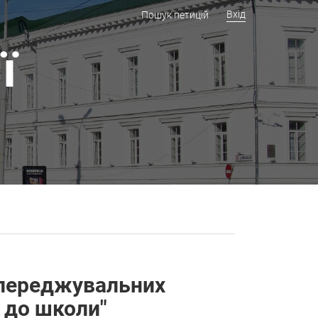
Вхід
Пошук петицій
ї
опереджувальних
ь до школи"