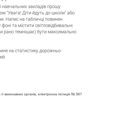
ії навчальних закладів прошу
м "Увага! Діти йдуть до школи" або
ни. Напис на табличці повинен
оні та містити світловідбивальні
оли рано темнішає) бути максимально
лине на статистику дорожньо-
ей.
 її виконавчих органів, електронна петиція № 567