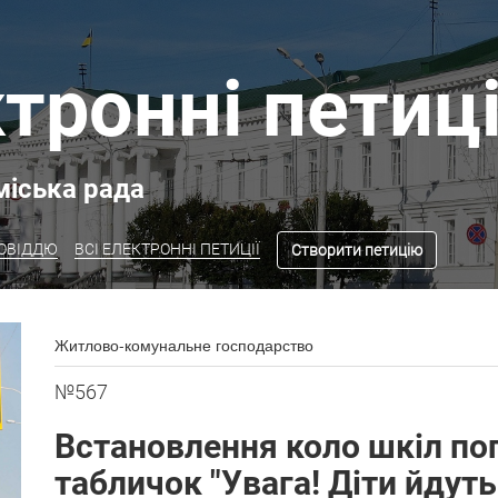
тронні петиці
міська рада
ПОВІДДЮ
ВСІ ЕЛЕКТРОННІ ПЕТИЦІЇ
Створити петицію
Житлово-комунальне господарство
№567
Встановлення коло шкіл п
табличок "Увага! Діти йдут