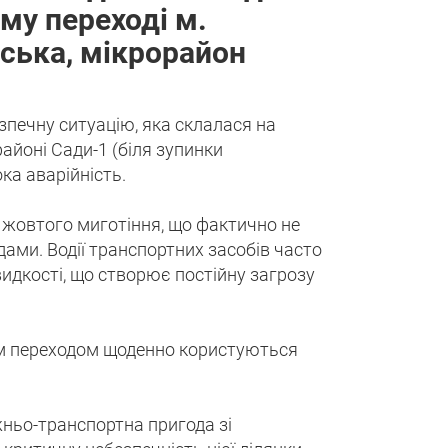
му переході м.
вська, мікрорайон
зпечну ситуацію, яка склалася на
айоні Сади-1 (біля зупинки
ка аварійність.
 жовтого миготіння, що фактично не
ами. Водії транспортних засобів часто
дкості, що створює постійну загрозу
им переходом щоденно користуються
жньо-транспортна пригода зі