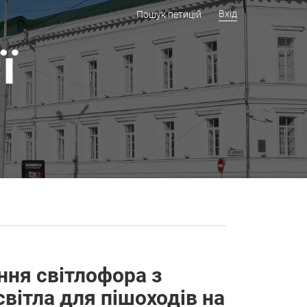
Вхід
Пошук петицій
ї
ня світлофора з
вітла для пішоходів на